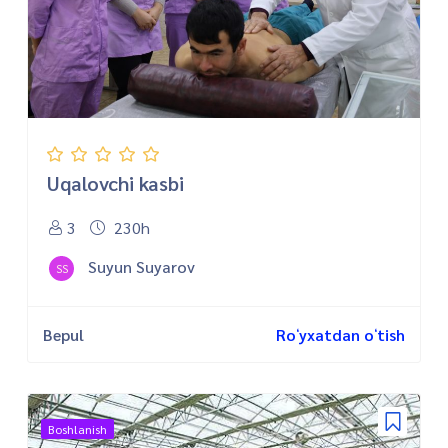
Uqalovchi kasbi
3
230h
Suyun Suyarov
SS
Bepul
Roʻyxatdan oʻtish
Boshlanish