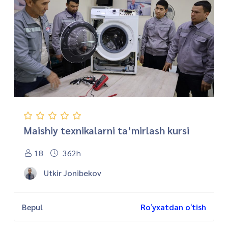
Maishiy texnikalarni ta’mirlash kursi
18
362h
Utkir Jonibekov
Bepul
Roʻyxatdan oʻtish