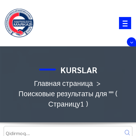
Перейти
к
содержимому
KURSLAR
Главная страница
>
Поисковые результаты для ""
(
Страницу1 )