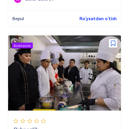
Bepul
Roʻyxatdan oʻtish
Boshlanish