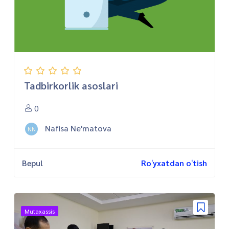
Tadbirkorlik asoslari
0
Nafisa Ne'matova
NN
Bepul
Roʻyxatdan oʻtish
Mutaxassis