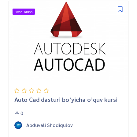
Boshlanish
Auto Cad dasturi bo’yicha o’quv kursi
0
Abduvali Shodiqulov