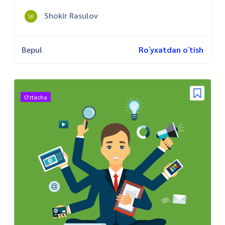
Shokir Rasulov
SR
Bepul
Roʻyxatdan oʻtish
O'rtacha