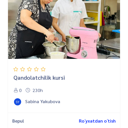
Qandolatchilik kursi
0
230h
Sabina Yakubova
SY
Bepul
Roʻyxatdan oʻtish