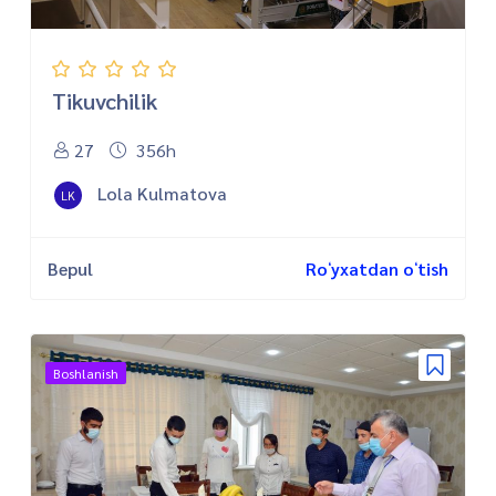
Tikuvchilik
27
356h
Lola Kulmatova
LK
Bepul
Roʻyxatdan oʻtish
Boshlanish