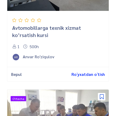
Avtomobillarga texnik xizmat
ko’rsatish kursi
1
500h
Anvar Ro'ziqulov
AR
Bepul
Roʻyxatdan oʻtish
O'rtacha