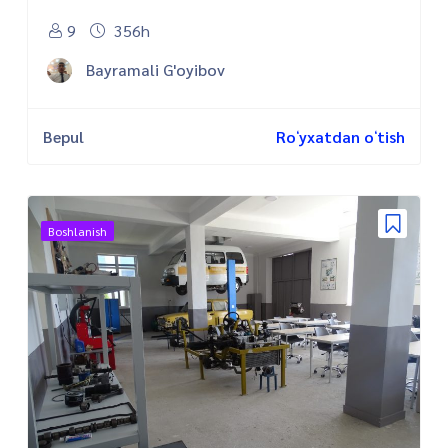
9
356h
Bayramali G'oyibov
Bepul
Roʻyxatdan oʻtish
Boshlanish