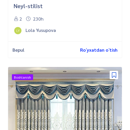
Neyl-stilist
2
230h
Lola Yusupova
LY
Bepul
Roʻyxatdan oʻtish
Boshlanish