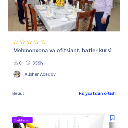
Mehmonxona va ofitsiant, batler kursi
0
356h
Alisher Axadov
Bepul
Roʻyxatdan oʻtish
Boshlanish