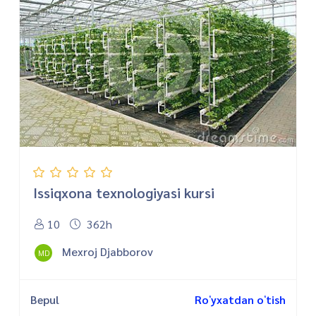
Issiqxona texnologiyasi kursi
10
362h
Mexroj Djabborov
MD
Bepul
Roʻyxatdan oʻtish