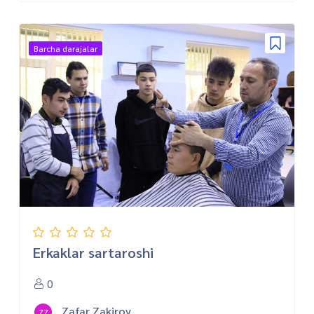
Barcha darajalar
Erkaklar sartaroshi
0
Zafar Zakirov
ZZ