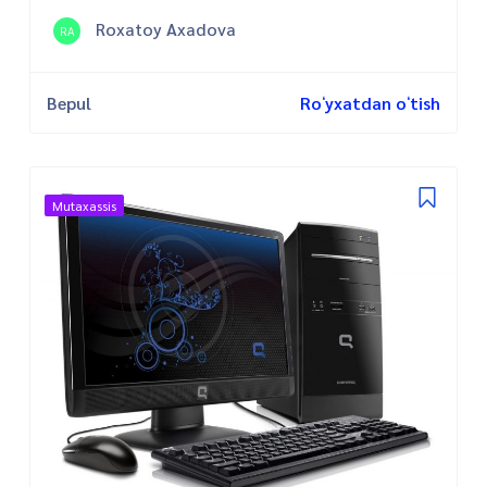
Roxatoy Axadova
RA
Bepul
Roʻyxatdan oʻtish
Mutaxassis