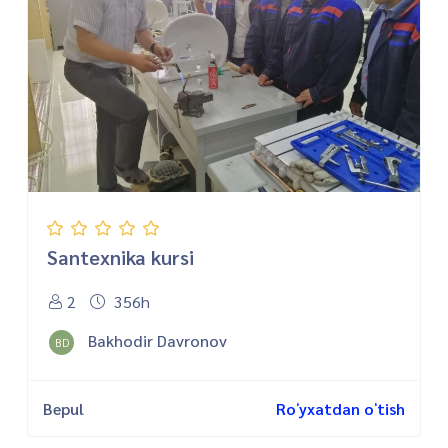
Santexnika kursi
2
356h
Bakhodir Davronov
BD
Bepul
Roʻyxatdan oʻtish