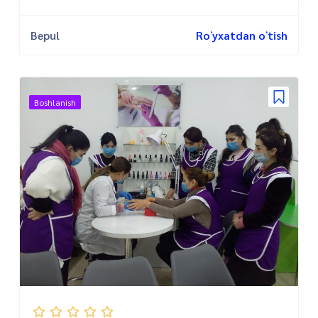
Bepul
Roʻyxatdan oʻtish
Boshlanish