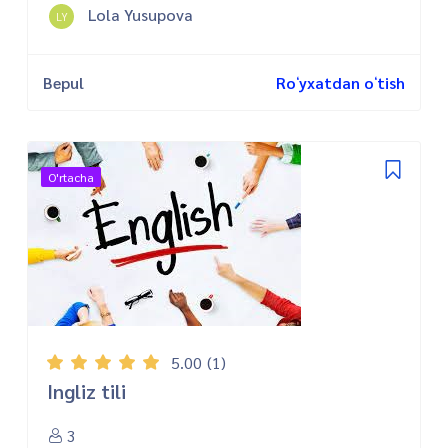
Lola Yusupova
LY
Bepul
Roʻyxatdan oʻtish
O'rtacha
5.00
(1)
Ingliz tili
3