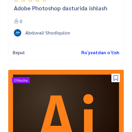
Adobe Photoshop dasturida ishlash
0
Abduvali Shodiqulov
Bepul
Roʻyxatdan oʻtish
O'rtacha