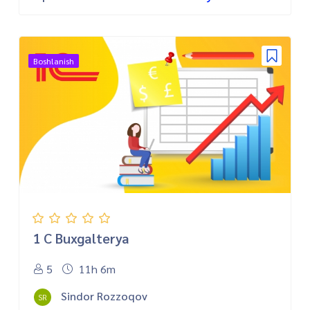
Boshlanish
1 C Buxgalterya
5
11h 6m
Sindor Rozzoqov
SR