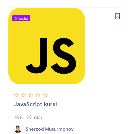
O'rtacha
JavaScript kursi
5
60h
Sherzod Musurmonov