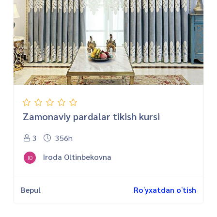
Zamonaviy pardalar tikish kursi
3
356h
Iroda Oltinbekovna
IO
Bepul
Roʻyxatdan oʻtish