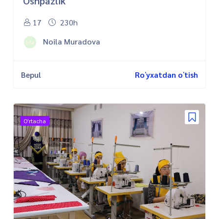
Oshpazlik
17
230h
Noila Muradova
NM
Bepul
Roʻyxatdan oʻtish
O'rtacha