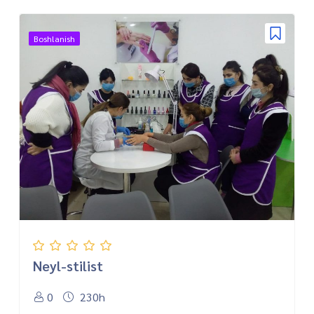
Boshlanish
Neyl-stilist
0
230h