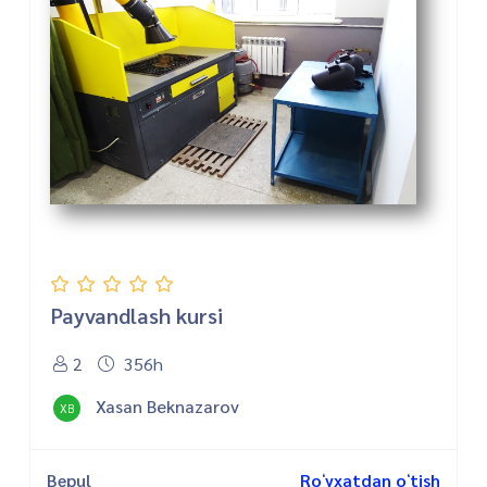
Payvandlash kursi
2
356h
Xasan Beknazarov
XB
Bepul
Roʻyxatdan oʻtish