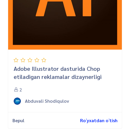
Adobe Illustrator dasturida Chop
etiladigan reklamalar dizaynerligi
2
Abduvali Shodiqulov
Bepul
Roʻyxatdan oʻtish