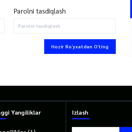
Parolni tasdiqlash
Hozir Roʻyxatdan Oʻting
ggi Yangiliklar
Izlash
Найти:
angiliklar
(1)