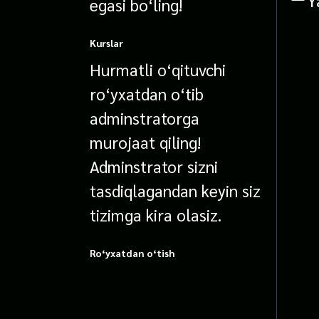
egasi bo‘ling!
Kurslar
Hurmatli o‘qituvchi
ro‘yxatdan o‘tib
adminstratorga
murojaat qiling!
Adminstrator sizni
tasdiqlagandan keyin siz
tizimga kira olasiz.
Ro‘yxatdan o‘tish