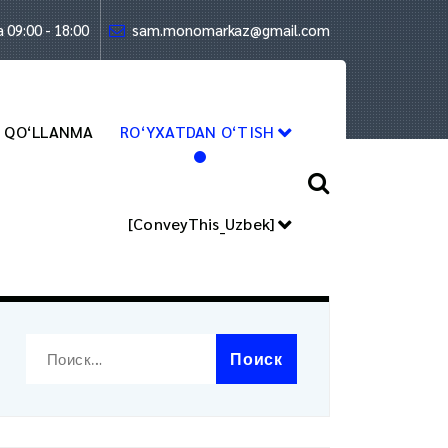
09:00 - 18:00
sam.monomarkaz@gmail.com
страница
>
RO‘YHATDAN O‘TISH
O QO‘LLANMA
RO‘YXATDAN O‘TISH
[ConveyThis_Uzbek]
Izlash
Найти: